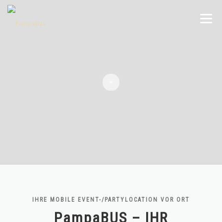
Zum
Inhalt
Menü
springen
ANGEBOT
PREISE
IMPRESSIONEN
ÜBER UNS
PARTNER
KONTAKT
IHRE MOBILE EVENT-/PARTYLOCATION VOR ORT
PampaBUS – IHR