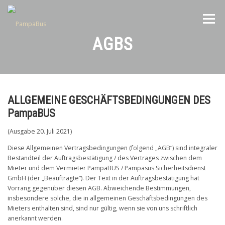
Zum
Inhalt
Menü
springen
AGBS
ANGEBOT
PREISE
IMPRESSIONEN
ALLGEMEINE GESCHÄFTSBEDINGUNGEN DES
ÜBER UNS
PARTNER
KONTAKT
PampaBUS
(Ausgabe 20. Juli 2021)
Diese Allgemeinen Vertragsbedingungen (folgend „AGB“) sind integraler
Bestandteil der Auftragsbestätigung / des Vertrages zwischen dem
Mieter und dem Vermieter PampaBUS / Pampasus Sicherheitsdienst
GmbH (der „Beauftragte“). Der Text in der Auftragsbestätigung hat
Vorrang gegenüber diesen AGB. Abweichende Bestimmungen,
insbesondere solche, die in allgemeinen Geschäftsbedingungen des
Mieters enthalten sind, sind nur gültig, wenn sie von uns schriftlich
anerkannt werden.